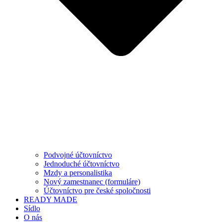
Podvojné účtovníctvo
Jednoduché účtovníctvo
Mzdy a personalistika
Nový zamestnanec (formuláre)
Účtovníctvo pre české spoločnosti
READY MADE
Sídlo
O nás