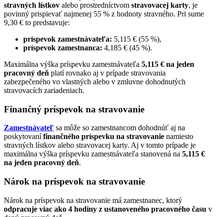
stravných lístkov
alebo prostredníctvom
stravovacej karty
, je
povinný prispievať najmenej 55 % z hodnoty stravného. Pri sume
9,30 € to predstavuje:
príspevok zamestnávateľa:
5,115 € (55 %),
príspevok zamestnanca:
4,185 € (45 %).
Maximálna výška príspevku zamestnávateľa
5,115 € na jeden
pracovný deň
platí rovnako aj v prípade stravovania
zabezpečeného vo vlastných alebo v zmluvne dohodnutých
stravovacích zariadeniach.
Finančný príspevok na stravovanie
Zamestnávateľ
sa môže so zamestnancom dohodnúť aj na
poskytovaní
finančného príspevku na stravovanie
namiesto
stravných lístkov alebo stravovacej karty. Aj v tomto prípade je
maximálna výška príspevku zamestnávateľa stanovená na
5,115 €
na jeden pracovný deň
.
Nárok na príspevok na stravovanie
Nárok na príspevok na stravovanie má zamestnanec, ktorý
odpracuje viac ako 4 hodiny z ustanoveného pracovného času
v