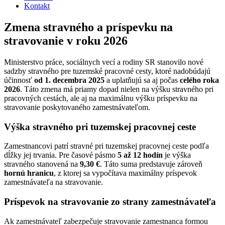
Kontakt
Zmena stravného a príspevku na
stravovanie v roku 2026
Ministerstvo práce, sociálnych vecí a rodiny SR stanovilo nové
sadzby stravného pre tuzemské pracovné cesty, ktoré nadobúdajú
účinnosť
od 1. decembra 2025
a uplatňujú sa aj počas
celého roka
2026
. Táto zmena má priamy dopad nielen na výšku stravného pri
pracovných cestách, ale aj na maximálnu výšku príspevku na
stravovanie poskytovaného zamestnávateľom.
Výška stravného pri tuzemskej pracovnej ceste
Zamestnancovi patrí stravné pri tuzemskej pracovnej ceste podľa
dĺžky jej trvania. Pre časové pásmo
5 až 12 hodín
je výška
stravného stanovená na
9,30 €
. Táto suma predstavuje zároveň
hornú hranicu
, z ktorej sa vypočítava maximálny príspevok
zamestnávateľa na stravovanie.
Príspevok na stravovanie zo strany zamestnávateľa
Ak zamestnávateľ zabezpečuje stravovanie zamestnanca formou