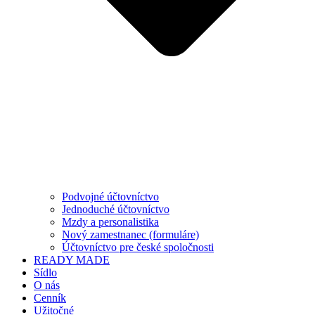
Podvojné účtovníctvo
Jednoduché účtovníctvo
Mzdy a personalistika
Nový zamestnanec (formuláre)
Účtovníctvo pre české spoločnosti
READY MADE
Sídlo
O nás
Cenník
Užitočné