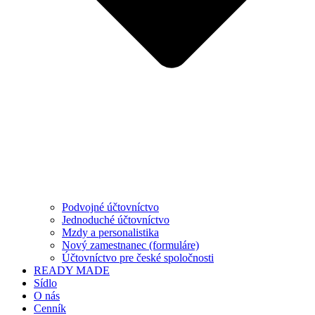
Podvojné účtovníctvo
Jednoduché účtovníctvo
Mzdy a personalistika
Nový zamestnanec (formuláre)
Účtovníctvo pre české spoločnosti
READY MADE
Sídlo
O nás
Cenník