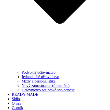
Podvojné účtovníctvo
Jednoduché účtovníctvo
Mzdy a personalistika
Nový zamestnanec (formuláre)
Účtovníctvo pre české spoločnosti
READY MADE
Sídlo
O nás
Cenník