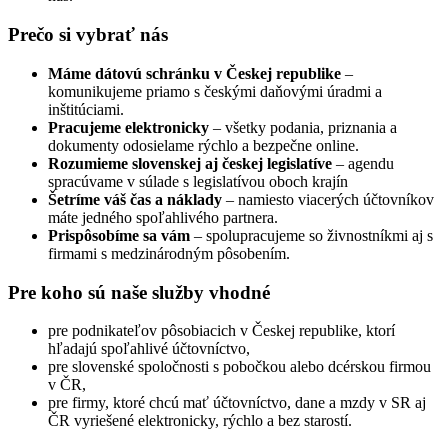
Prečo si vybrať nás
Máme dátovú schránku v Českej republike
–
komunikujeme priamo s českými daňovými úradmi a
inštitúciami.
Pracujeme elektronicky
– všetky podania, priznania a
dokumenty odosielame rýchlo a bezpečne online.
Rozumieme slovenskej aj českej legislatíve
– agendu
spracúvame v súlade s legislatívou oboch krajín
Šetríme váš čas a náklady
– namiesto viacerých účtovníkov
máte jedného spoľahlivého partnera.
Prispôsobíme sa vám
– spolupracujeme so živnostníkmi aj s
firmami s medzinárodným pôsobením.
Pre koho sú naše služby vhodné
pre podnikateľov pôsobiacich v Českej republike, ktorí
hľadajú spoľahlivé účtovníctvo,
pre slovenské spoločnosti s pobočkou alebo dcérskou firmou
v ČR,
pre firmy, ktoré chcú mať účtovníctvo, dane a mzdy v SR aj
ČR vyriešené elektronicky, rýchlo a bez starostí.