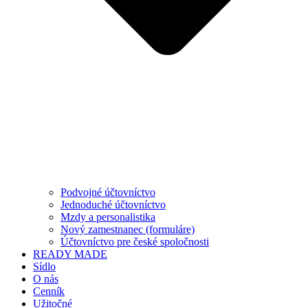
Podvojné účtovníctvo
Jednoduché účtovníctvo
Mzdy a personalistika
Nový zamestnanec (formuláre)
Účtovníctvo pre české spoločnosti
READY MADE
Sídlo
O nás
Cenník
Užitočné