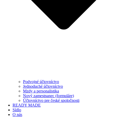
Podvojné účtovníctvo
Jednoduché účtovníctvo
Mzdy a personalistika
Nový zamestnanec (formuláre)
Účtovníctvo pre české spoločnosti
READY MADE
Sídlo
O nás