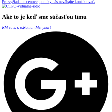
Pre vyžiadanie cenovej ponuky nás neváhajte kontaktovať.
Aké to je keď sme súčasťou tímu
RM eu s. r. o.
Roman Menyhart