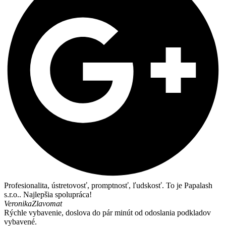
Profesionalita, ústretovosť, promptnosť, ľudskosť. To je Papalash
s.r.o.. Najlepšia spolupráca!
Veronika
Zlavomat
Rýchle vybavenie, doslova do pár minút od odoslania podkladov
vybavené.