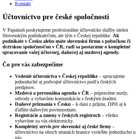
Kontakt
Účtovníctvo pre české spoločnosti
V Papalash poskytujeme profesionálne účtovnícke služby nielen
Slovenským podnikateľom, ale tým v Českej republike.
Ak
podnikáte v Česku alebo máte slovenskú firmu s pobočkou či
dcérskou spoločnosťou v ČR, radi sa postaráme o kompletné
spracovanie vašej účtovnej, daňovej aj mzdovej agendy.
Čo pre vás zabezpečíme
Vedenie účtovníctva v Českej republike
– spracujeme
jednoduché aj podvojné účtovníctvo podľa českých
predpisov.
Mzdová a personálna agenda v ČR
– pripravíme mzdy,
odvody a vybavíme komunikáciu s českými úradmi.
Daňové priznania v Česku
– k dani z príjmu, DPH aj k
ďalším daňovým povinnostiam.
Registrácie a zmeny v českých registroch
– všetko
vybavíme za vás elektronicky.
Kompletný servis pre slovenské aj české firmy
–
účtovníctvo na oboch stranách hranice vyriešite jednoducho u
nás.